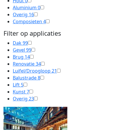
Hout
0
Aluminium
0
Overig
16
Composieten
4
Filter op applicaties
Dak
99
Gevel
99
Brug
14
Renovatie
34
Luifel/Droogloop
21
Balustrade
8
Lift
5
Kunst
7
Overig
23