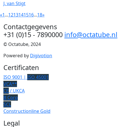
J. van Stigt
«
1
...
12
13
14
15
16
...
18
»
Contactgegevens
+31 (0)15 - 7890000
info@octatube.nl
© Octatube, 2024
Powered by
Digivotion
Certificaten
ISO 9001 |
ISO 45001
VCA**
CE
/ UKCA
B Corp
SCL
Constructionline Gold
Legal