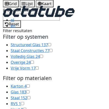
Grid
Lijst
Kaart
Projecten filteren
nl
Reset
en
Filter resultaten
Filter op systemen
Structureel Glas
137
Staal Constructies
77
Volledig Glas
24
Overige
24
Vrije Vorm
17
Filter op materialen
Karton
4
Glas
183
Staal
152
RVS
1