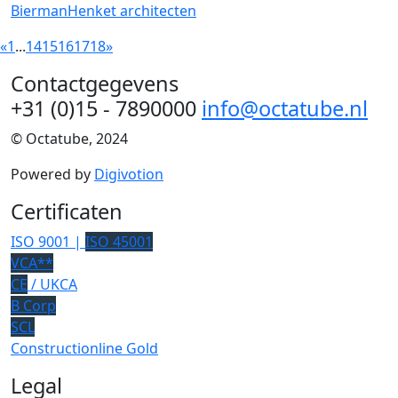
BiermanHenket architecten
«
1
...
14
15
16
17
18
»
Contactgegevens
+31 (0)15 - 7890000
info@octatube.nl
© Octatube, 2024
Powered by
Digivotion
Certificaten
ISO 9001 |
ISO 45001
VCA**
CE
/ UKCA
B Corp
SCL
Constructionline Gold
Legal