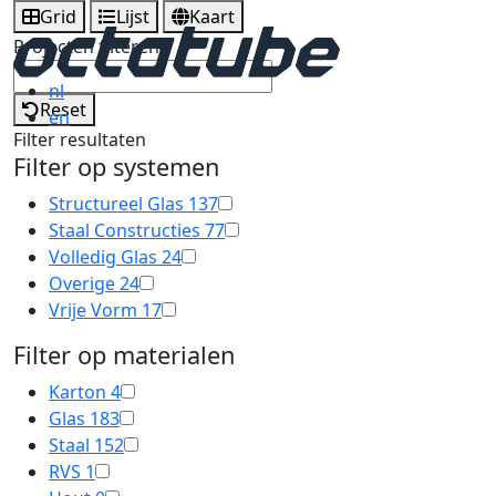
Grid
Lijst
Kaart
Projecten filteren
nl
Reset
en
Filter resultaten
Filter op systemen
Structureel Glas
137
Staal Constructies
77
Volledig Glas
24
Overige
24
Vrije Vorm
17
Filter op materialen
Karton
4
Glas
183
Staal
152
RVS
1