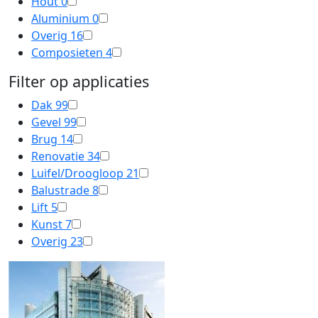
Hout
0
Aluminium
0
Overig
16
Composieten
4
Filter op applicaties
Dak
99
Gevel
99
Brug
14
Renovatie
34
Luifel/Droogloop
21
Balustrade
8
Lift
5
Kunst
7
Overig
23