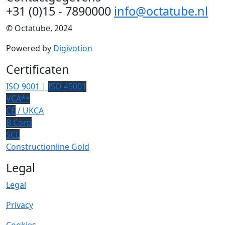
+31 (0)15 - 7890000
info@octatube.nl
© Octatube, 2024
Powered by
Digivotion
Certificaten
ISO 9001 |
ISO 45001
VCA**
CE
/ UKCA
B Corp
SCL
Constructionline Gold
Legal
Legal
Privacy