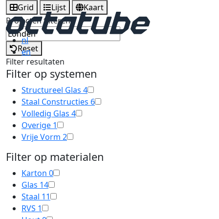
Grid
Lijst
Kaart
Projecten filteren
nl
Reset
en
Filter resultaten
Filter op systemen
Structureel Glas
4
Staal Constructies
6
Volledig Glas
4
Overige
1
Vrije Vorm
2
Filter op materialen
Karton
0
Glas
14
Staal
11
RVS
1