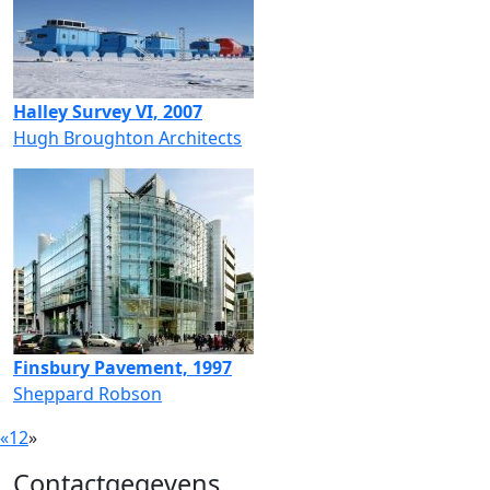
Halley Survey VI, 2007
Hugh Broughton Architects
Finsbury Pavement, 1997
Sheppard Robson
«
1
2
»
Contactgegevens