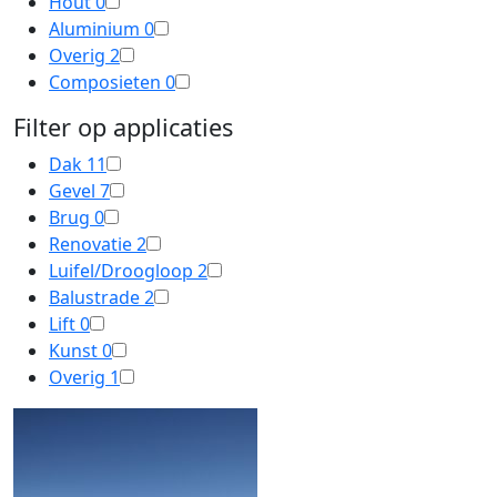
Hout
0
Aluminium
0
Overig
2
Composieten
0
Filter op applicaties
Dak
11
Gevel
7
Brug
0
Renovatie
2
Luifel/Droogloop
2
Balustrade
2
Lift
0
Kunst
0
Overig
1