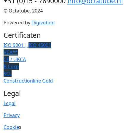
+31 (0)15 - 7890000
info@octatube.nl
© Octatube, 2024
Powered by
Digivotion
Certificaten
ISO 9001 |
ISO 45001
VCA**
CE
/ UKCA
B Corp
SCL
Constructionline Gold
Legal
Legal
Privacy
Cookie
s