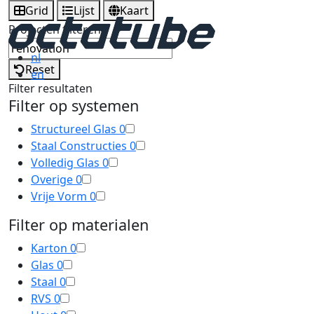
Grid
Lijst
Kaart
Projecten filteren
nl
Reset
en
Filter resultaten
Filter op systemen
Structureel Glas
0
Staal Constructies
0
Volledig Glas
0
Overige
0
Vrije Vorm
0
Filter op materialen
Karton
0
Glas
0
Staal
0
RVS
0