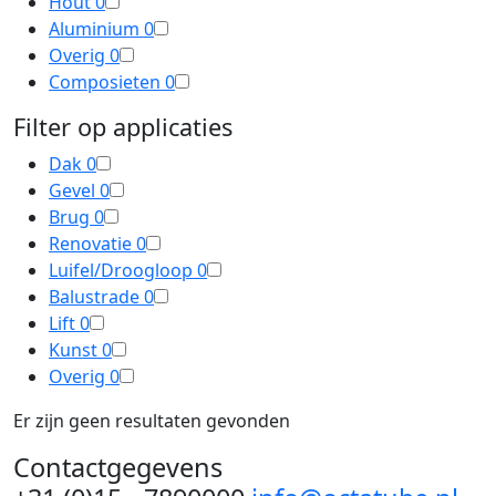
Hout
0
Aluminium
0
Overig
0
Composieten
0
Filter op applicaties
Dak
0
Gevel
0
Brug
0
Renovatie
0
Luifel/Droogloop
0
Balustrade
0
Lift
0
Kunst
0
Overig
0
Er zijn geen resultaten gevonden
Contactgegevens