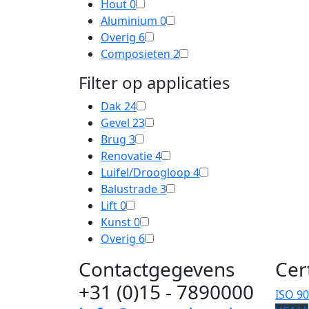
Hout
0
Aluminium
0
Overig
6
Composieten
2
Filter op applicaties
Dak
24
Gevel
23
Brug
3
Renovatie
4
Luifel/Droogloop
4
Balustrade
3
Lift
0
Kunst
0
Overig
6
Contactgegevens
Cer
+31 (0)15 - 7890000
ISO 9