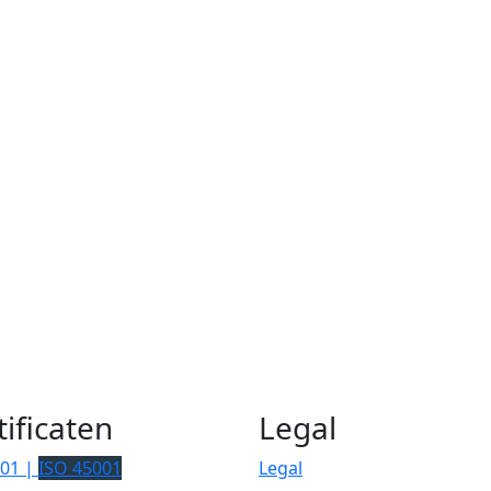
tificaten
Legal
001 |
ISO 45001
Legal