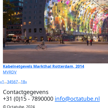
Kabelnetgevels Markthal Rotterdam, 2014
MVRDV
«
1
...
3
4
5
6
7
...
18
»
Contactgegevens
+31 (0)15 - 7890000
info@octatube.nl
© Octatube, 2024