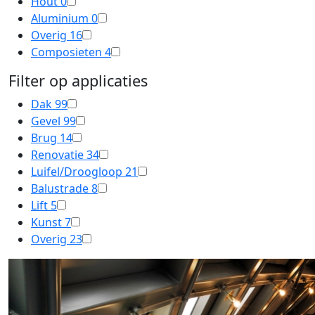
Hout
0
Aluminium
0
Overig
16
Composieten
4
Filter op applicaties
Dak
99
Gevel
99
Brug
14
Renovatie
34
Luifel/Droogloop
21
Balustrade
8
Lift
5
Kunst
7
Overig
23