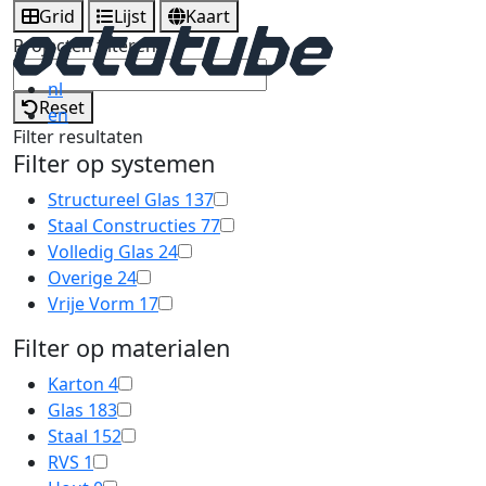
Grid
Lijst
Kaart
Projecten filteren
nl
Reset
en
Filter resultaten
Filter op systemen
Structureel Glas
137
Staal Constructies
77
Volledig Glas
24
Overige
24
Vrije Vorm
17
Filter op materialen
Karton
4
Glas
183
Staal
152
RVS
1