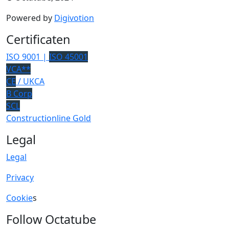
Powered by
Digivotion
Certificaten
ISO 9001 |
ISO 45001
VCA**
CE
/ UKCA
B Corp
SCL
Constructionline Gold
Legal
Legal
Privacy
Cookie
s
Follow Octatube