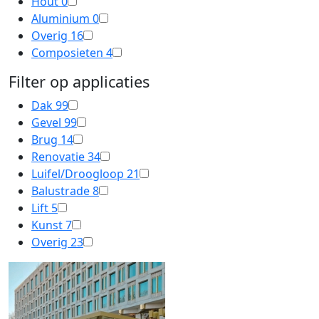
Hout
0
Aluminium
0
Overig
16
Composieten
4
Filter op applicaties
Dak
99
Gevel
99
Brug
14
Renovatie
34
Luifel/Droogloop
21
Balustrade
8
Lift
5
Kunst
7
Overig
23