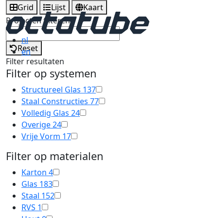
Grid
Lijst
Kaart
Projecten filteren
nl
Reset
en
Filter resultaten
Filter op systemen
Structureel Glas
137
Staal Constructies
77
Volledig Glas
24
Overige
24
Vrije Vorm
17
Filter op materialen
Karton
4
Glas
183
Staal
152
RVS
1