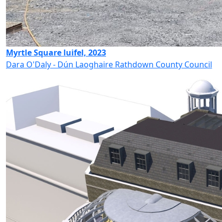
Myrtle Square luifel, 2023
Dara O'Daly - Dún Laoghaire Rathdown County Council