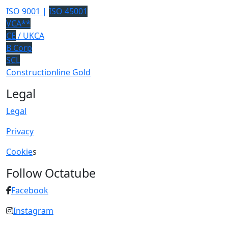
ISO 9001 |
ISO 45001
VCA**
CE
/ UKCA
B Corp
SCL
Constructionline Gold
Legal
Legal
Privacy
Cookie
s
Follow Octatube
Facebook
Instagram