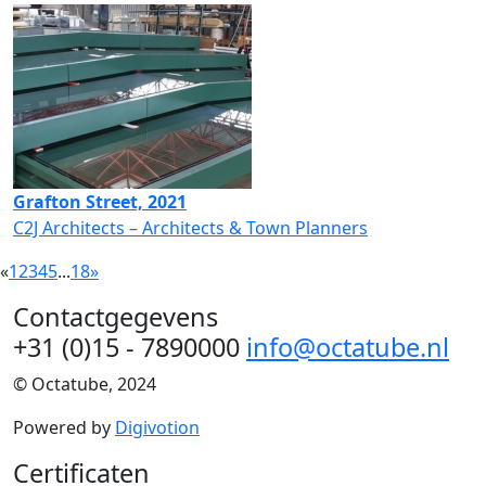
Grafton Street, 2021
C2J Architects – Architects & Town Planners
«
1
2
3
4
5
...
18
»
Contactgegevens
+31 (0)15 - 7890000
info@octatube.nl
© Octatube, 2024
Powered by
Digivotion
Certificaten