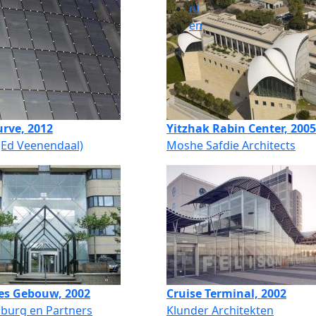
nl
en
urve, 2012
Yitzhak Rabin Center, 2005
(Ed Veenendaal)
Moshe Safdie Architects
es Gebouw, 2002
Cruise Terminal, 2002
lburg en Partners
Klunder Architekten