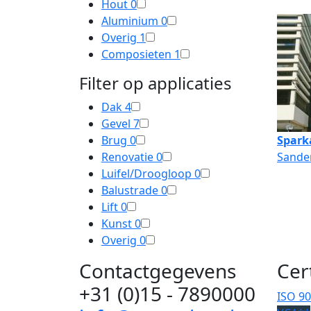
Hout
0
Aluminium
0
Overig
1
Composieten
1
Filter op applicaties
Dak
4
Gevel
7
Brug
0
Spark
Renovatie
0
Sander
Luifel/Droogloop
0
Balustrade
0
Lift
0
Kunst
0
Overig
0
Contactgegevens
Cer
+31 (0)15 - 7890000
ISO 9