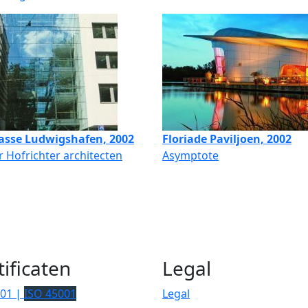
asse Ludwigshafen, 2002
Floriade Paviljoen, 2002
 Hofrichter architecten
Asymptote
tificaten
Legal
001 |
ISO 45001
Legal