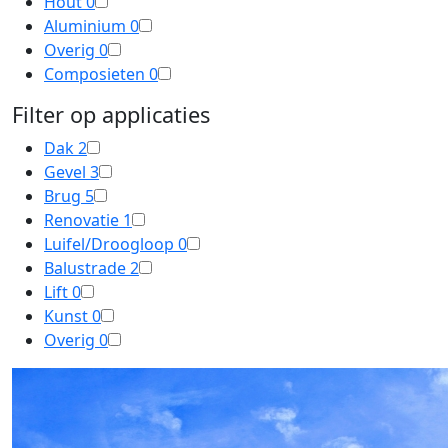
Hout
0
Aluminium
0
Overig
0
Composieten
0
Filter op applicaties
Dak
2
Gevel
3
Brug
5
Renovatie
1
Luifel/Droogloop
0
Balustrade
2
Lift
0
Kunst
0
Overig
0