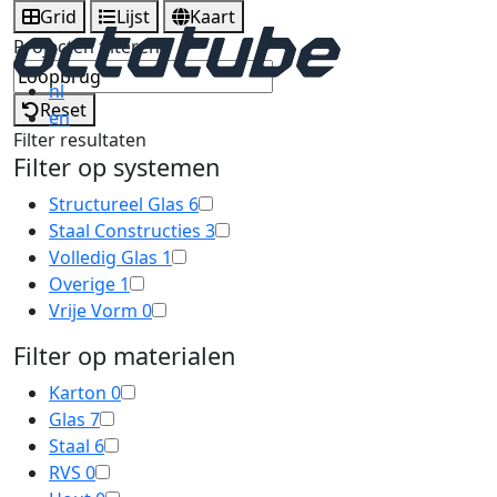
Grid
Lijst
Kaart
Projecten filteren
nl
Reset
en
Filter resultaten
Filter op systemen
Structureel Glas
6
Staal Constructies
3
Volledig Glas
1
Overige
1
Vrije Vorm
0
Filter op materialen
Karton
0
Glas
7
Staal
6
RVS
0