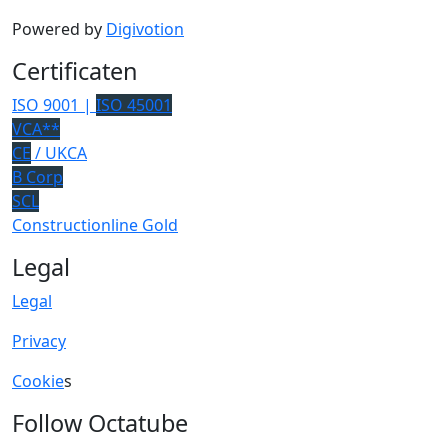
Powered by
Digivotion
Certificaten
ISO 9001 |
ISO 45001
VCA**
CE
/ UKCA
B Corp
SCL
Constructionline Gold
Legal
Legal
Privacy
Cookie
s
Follow Octatube