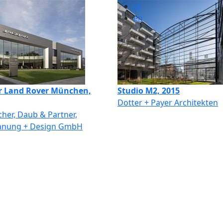
nl
en
r Land Rover München,
Studio M2, 2015
Dotter + Payer Architekten
er, Daub & Partner,
anung + Design GmbH