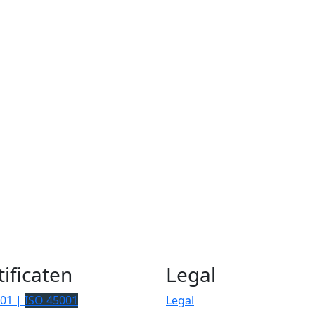
tificaten
Legal
001 |
ISO 45001
Legal