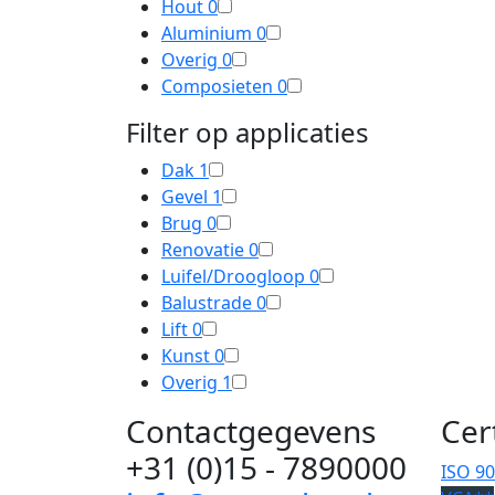
Hout
0
Aluminium
0
Overig
0
Composieten
0
Filter op applicaties
Dak
1
Gevel
1
Brug
0
Renovatie
0
Luifel/Droogloop
0
Balustrade
0
Lift
0
Kunst
0
Overig
1
Contactgegevens
Cer
+31 (0)15 - 7890000
ISO 9