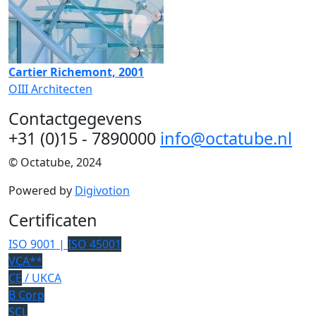
Cartier Richemont, 2001
OIII Architecten
Contactgegevens
+31 (0)15 - 7890000
info@octatube.nl
© Octatube, 2024
Powered by
Digivotion
Certificaten
ISO 9001 |
ISO 45001
VCA**
CE
/ UKCA
B Corp
SCL