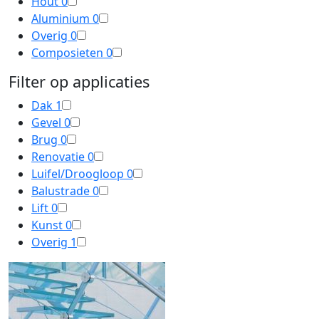
Hout
0
Aluminium
0
Overig
0
Composieten
0
Filter op applicaties
Dak
1
Gevel
0
Brug
0
Renovatie
0
Luifel/Droogloop
0
Balustrade
0
Lift
0
Kunst
0
Overig
1