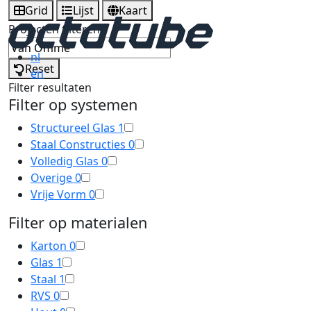
Grid
Lijst
Kaart
Projecten filteren
nl
Reset
en
Filter resultaten
Filter op systemen
Structureel Glas
1
Staal Constructies
0
Volledig Glas
0
Overige
0
Vrije Vorm
0
Filter op materialen
Karton
0
Glas
1
Staal
1
RVS
0