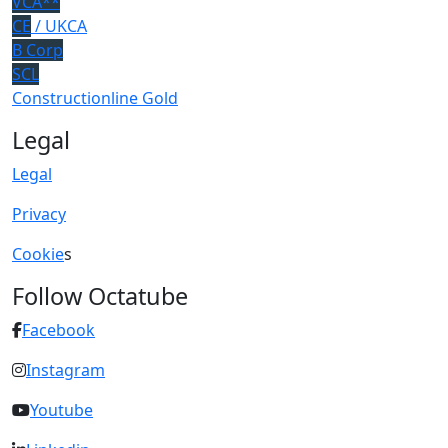
VCA**
CE
/ UKCA
B Corp
SCL
Constructionline Gold
Legal
Legal
Privacy
Cookie
s
Follow Octatube
Facebook
Instagram
Youtube