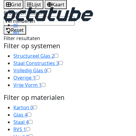
Grid
Lijst
Kaart
Projecten filteren
nl
Reset
en
Filter resultaten
Filter op systemen
Structureel Glas
2
Staal Constructies
3
Volledig Glas
0
Overige
1
Vrije Vorm
1
Filter op materialen
Karton
0
Glas
4
Staal
4
RVS
1