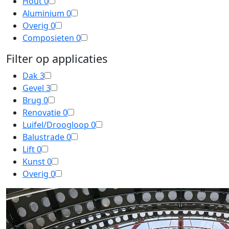
Hout
0
Aluminium
0
Overig
0
Composieten
0
Filter op applicaties
Dak
3
Gevel
3
Brug
0
Renovatie
0
Luifel/Droogloop
0
Balustrade
0
Lift
0
Kunst
0
Overig
0