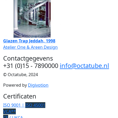
Glazen Trap Jeddah, 1998
Atelier One & Areen Design
Contactgegevens
+31 (0)15 - 7890000
info@octatube.nl
© Octatube, 2024
Powered by
Digivotion
Certificaten
ISO 9001 |
ISO 45001
VCA**
CE
/ UKCA