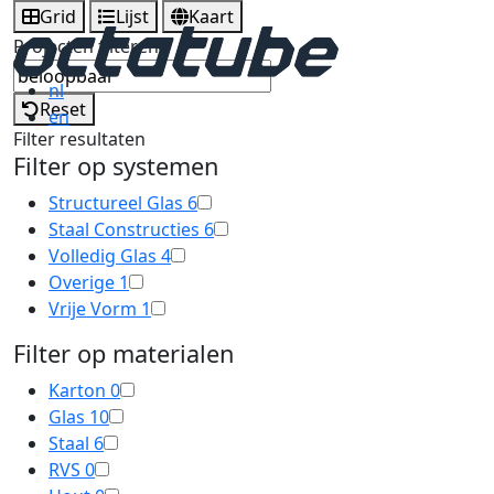
Grid
Lijst
Kaart
Projecten filteren
nl
Reset
en
Filter resultaten
Filter op systemen
Structureel Glas
6
Staal Constructies
6
Volledig Glas
4
Overige
1
Vrije Vorm
1
Filter op materialen
Karton
0
Glas
10
Staal
6
RVS
0