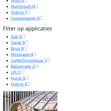
Hout
0
Aluminium
0
Overig
1
Composieten
0
Filter op applicaties
Dak
6
Gevel
3
Brug
0
Renovatie
0
Luifel/Droogloop
1
Balustrade
2
Lift
2
Kunst
0
Overig
4