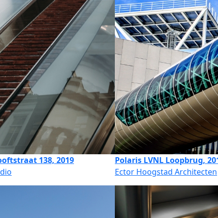
ooftstraat 138, 2019
Polaris LVNL Loopbrug, 20
dio
Ector Hoogstad Architecten