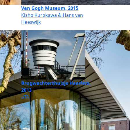
Van Gogh Museum, 2015
Kisho Kurokawa & Hans van
Heeswijk
Brugwachtershuisje Haarlem,
2013
aTA