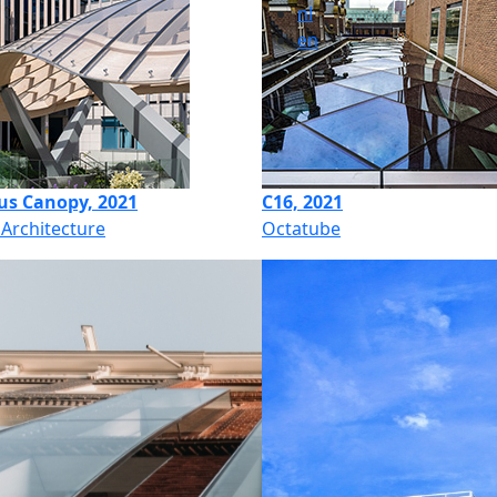
nl
en
s Canopy, 2021
C16, 2021
Architecture
Octatube