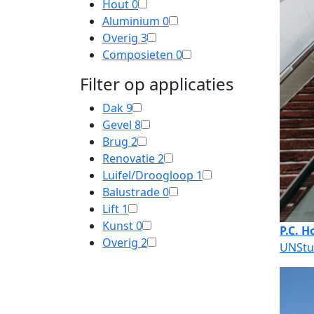
Hout
0
Aluminium
0
Overig
3
Composieten
0
Filter op applicaties
Dak
9
Gevel
8
Brug
2
Renovatie
2
Luifel/Droogloop
1
Balustrade
0
Lift
1
Kunst
0
P.C. H
Overig
2
UNStu