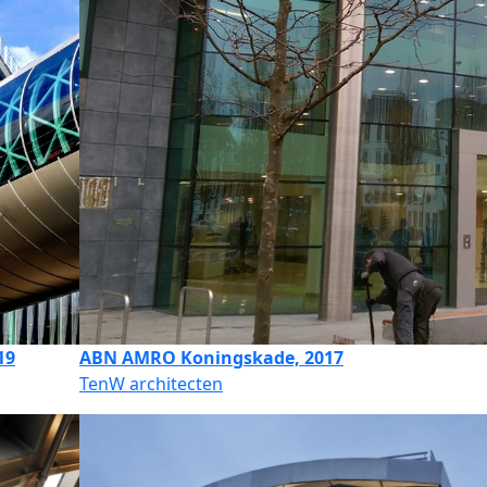
19
ABN AMRO Koningskade, 2017
TenW architecten