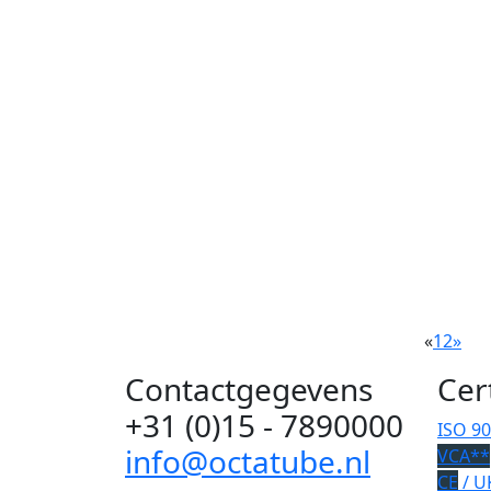
«
1
2
»
Contactgegevens
Cer
+31 (0)15 - 7890000
ISO 9
info@octatube.nl
VCA**
CE
/ U