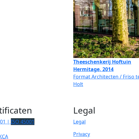
Theeschenkerij Hoftuin
Hermitage, 2014
Format Architecten / Friso t
Holt
tificaten
Legal
001 |
ISO 45001
Legal
Privacy
KCA