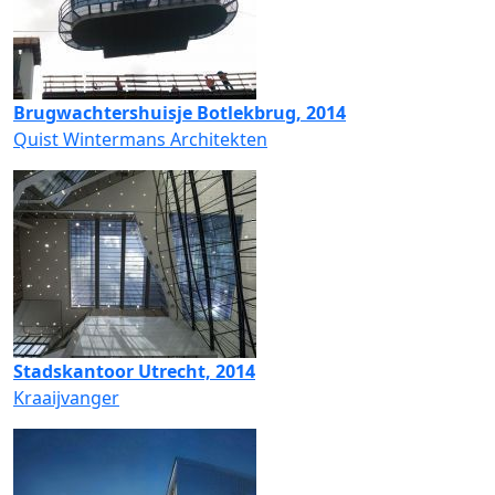
Brugwachtershuisje Botlekbrug, 2014
Quist Wintermans Architekten
Stadskantoor Utrecht, 2014
Kraaijvanger