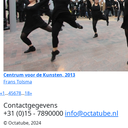
Centrum voor de Kunsten, 2013
Frans Tolsma
«
1
...
4
5
6
7
8
...
18
»
Contactgegevens
+31 (0)15 - 7890000
info@octatube.nl
© Octatube, 2024