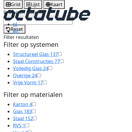
Grid
Lijst
Kaart
Projecten filteren
nl
Reset
en
Filter resultaten
Filter op systemen
Structureel Glas
137
Staal Constructies
77
Volledig Glas
24
Overige
24
Vrije Vorm
17
Filter op materialen
Karton
4
Glas
183
Staal
152
RVS
1