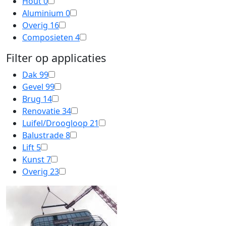
Hout
0
Aluminium
0
Overig
16
Composieten
4
Filter op applicaties
Dak
99
Gevel
99
Brug
14
Renovatie
34
Luifel/Droogloop
21
Balustrade
8
Lift
5
Kunst
7
Overig
23