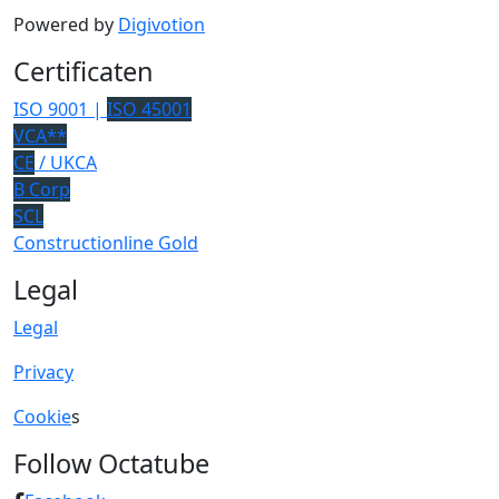
Powered by
Digivotion
Certificaten
ISO 9001 |
ISO 45001
VCA**
CE
/ UKCA
B Corp
SCL
Constructionline Gold
Legal
Legal
Privacy
Cookie
s
Follow Octatube