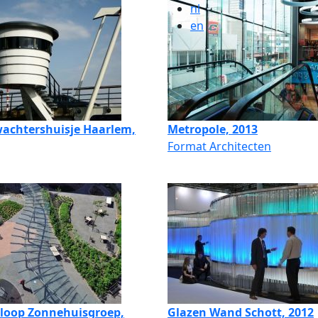
nl
en
achtershuisje Haarlem,
Metropole, 2013
Format Architecten
loop Zonnehuisgroep,
Glazen Wand Schott, 2012