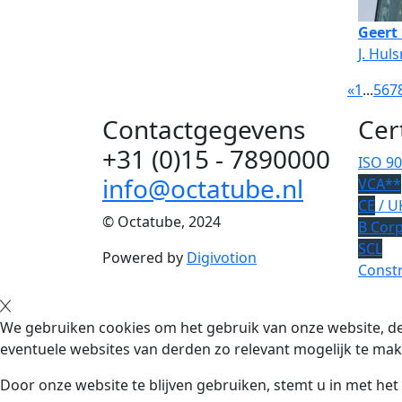
Geert
J. Hul
«
1
...
5
6
7
Contactgegevens
Cer
+31 (0)15 - 7890000
ISO 9
info@octatube.nl
VCA**
CE
/ U
© Octatube, 2024
B Cor
SCL
Powered by
Digivotion
Constr
We gebruiken cookies om het gebruik van onze website, de
eventuele websites van derden zo relevant mogelijk te mak
Door onze website te blijven gebruiken, stemt u in met he