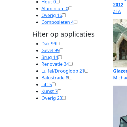
Hout
0
2012
Aluminium
0
aTA
Overig
16
Composieten
4
Filter op applicaties
Dak
99
Gevel
99
Brug
14
Renovatie
34
Luifel/Droogloop
21
Glazen
Balustrade
8
Michae
Lift
5
Kunst
7
Overig
23