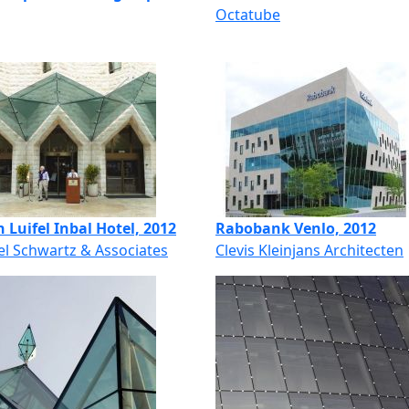
Octatube
 Luifel Inbal Hotel, 2012
Rabobank Venlo, 2012
l Schwartz & Associates
Clevis Kleinjans Architecten