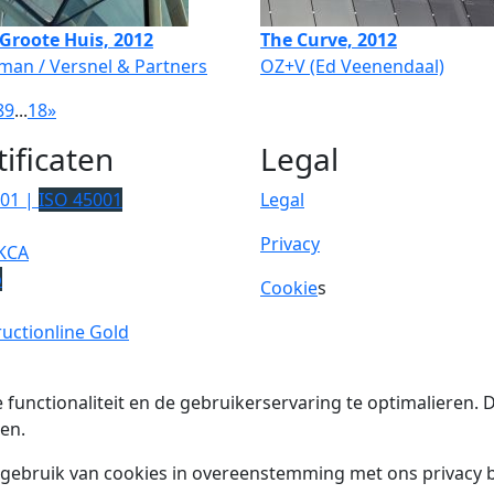
 Groote Huis, 2012
The Curve, 2012
sman / Versnel & Partners
OZ+V (Ed Veenendaal)
8
9
...
18
»
tificaten
Legal
001 |
ISO 45001
Legal
Privacy
KCA
p
Cookie
s
uctionline Gold
 functionaliteit en de gebruikerservaring te optimalieren
en.
t gebruik van cookies in overeenstemming met ons privacy b