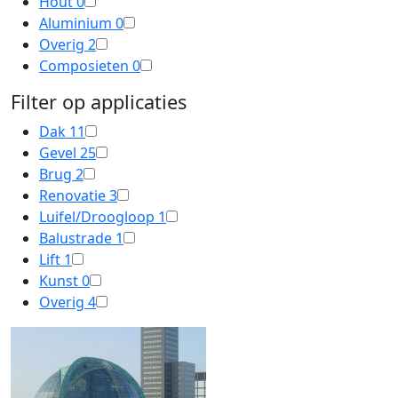
Hout
0
Aluminium
0
Overig
2
Composieten
0
Filter op applicaties
Dak
11
Gevel
25
Brug
2
Renovatie
3
Luifel/Droogloop
1
Balustrade
1
Lift
1
Kunst
0
Overig
4