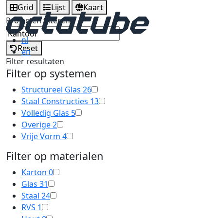
Grid
Lijst
Kaart
Projecten filteren
nl
Reset
en
Filter resultaten
Filter op systemen
Structureel Glas
26
Staal Constructies
13
Volledig Glas
5
Overige
2
Vrije Vorm
4
Filter op materialen
Karton
0
Glas
31
Staal
24
RVS
1