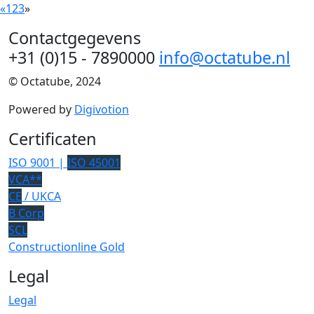
«
1
2
3
»
Contactgegevens
+31 (0)15 - 7890000
info@octatube.nl
© Octatube, 2024
Powered by
Digivotion
Certificaten
ISO 9001 |
ISO 45001
VCA**
CE
/ UKCA
B Corp
SCL
Constructionline Gold
Legal
Legal