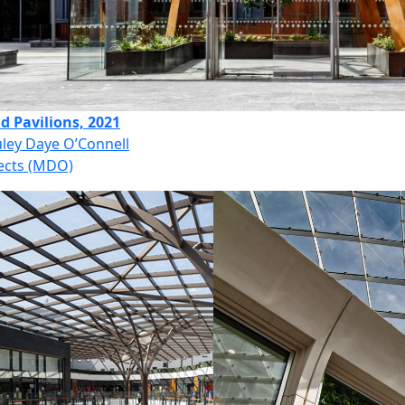
ld Pavilions, 2021
ley Daye O’Connell
ects (MDO)