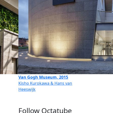
Van Gogh Museum, 2015
Kisho Kurokawa & Hans van
Heeswijk
Follow Octatube