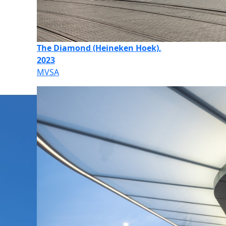
The Diamond (Heineken Hoek),
2023
MVSA