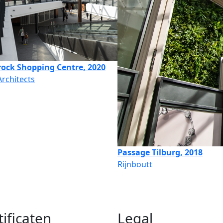
rock Shopping Centre, 2020
rchitects
Passage Tilburg, 2018
Rijnboutt
tificaten
Legal