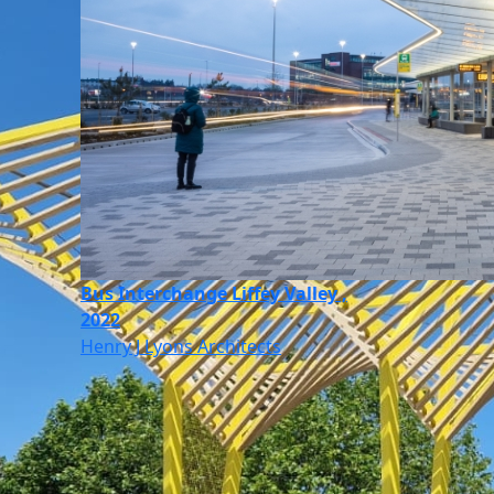
Bus Interchange Liffey Valley ,
2022
Henry J Lyons Architects