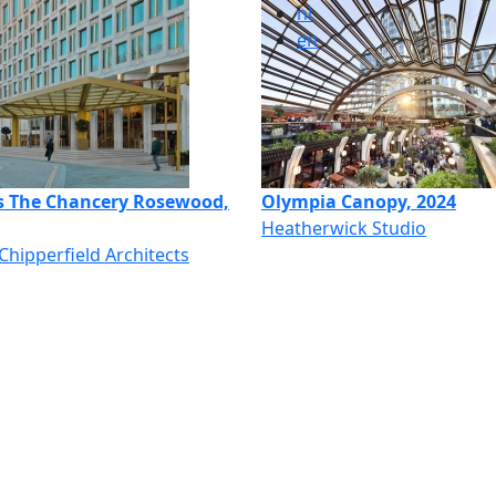
nl
en
ls The Chancery Rosewood,
Olympia Canopy, 2024
Heatherwick Studio
Chipperfield Architects