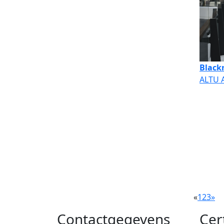
Black
ALTU A
«
1
2
3
»
Contactgegevens
Cer