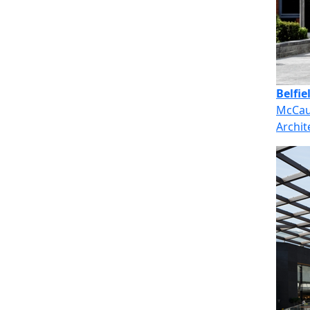
Belfie
McCau
Archit