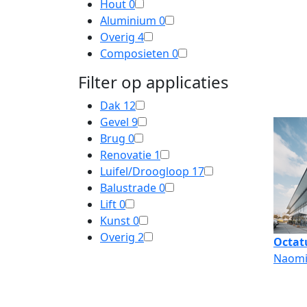
Hout
0
Aluminium
0
Overig
4
Composieten
0
Filter op applicaties
Dak
12
Gevel
9
Brug
0
Renovatie
1
Luifel/Droogloop
17
Balustrade
0
Lift
0
Kunst
0
Overig
2
Octat
Naomi