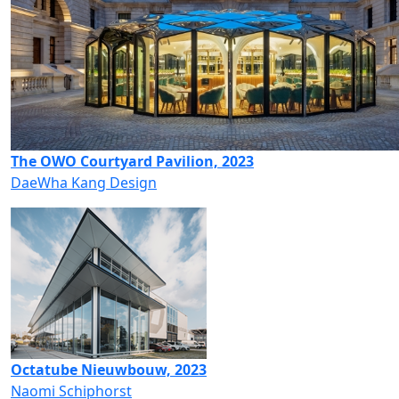
The OWO Courtyard Pavilion, 2023
DaeWha Kang Design
Octatube Nieuwbouw, 2023
Naomi Schiphorst