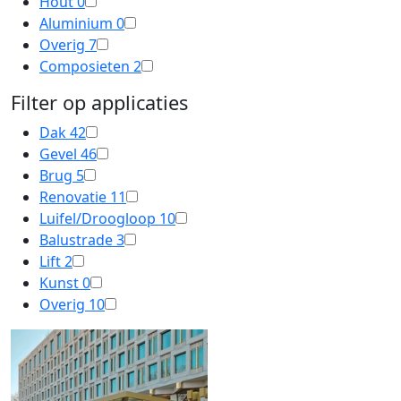
Hout
0
Aluminium
0
Overig
7
Composieten
2
Filter op applicaties
Dak
42
Gevel
46
Brug
5
Renovatie
11
Luifel/Droogloop
10
Balustrade
3
Lift
2
Kunst
0
Overig
10