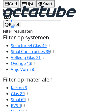
Grid
Lijst
Kaart
Projecten filteren
nl
Reset
en
Filter resultaten
Filter op systemen
Structureel Glas
49
Staal Constructies
35
Volledig Glas
21
Overige
13
Vrije Vorm
8
Filter op materialen
Karton
3
Glas
82
Staal
62
RVS
1