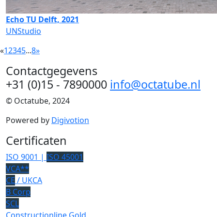
Echo TU Delft, 2021
UNStudio
«
1
2
3
4
5
...
8
»
Contactgegevens
+31 (0)15 - 7890000
info@octatube.nl
© Octatube, 2024
Powered by
Digivotion
Certificaten
ISO 9001 |
ISO 45001
VCA**
CE
/ UKCA
B Corp
SCL
Constructionline Gold