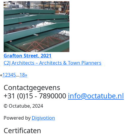
Grafton Street, 2021
C2J Architects – Architects & Town Planners
«
1
2
3
4
5
...
18
»
Contactgegevens
+31 (0)15 - 7890000
info@octatube.nl
© Octatube, 2024
Powered by
Digivotion
Certificaten