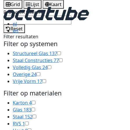
Grid
Lijst
Kaart
Projecten filteren
nl
Reset
en
Filter resultaten
Filter op systemen
Structureel Glas
137
Staal Constructies
77
Volledig Glas
24
Overige
24
Vrije Vorm
17
Filter op materialen
Karton
4
Glas
183
Staal
152
RVS
1