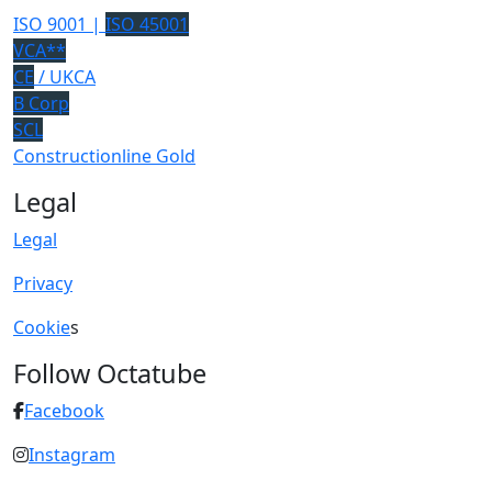
ISO 9001 |
ISO 45001
VCA**
CE
/ UKCA
B Corp
SCL
Constructionline Gold
Legal
Legal
Privacy
Cookie
s
Follow Octatube
Facebook
Instagram