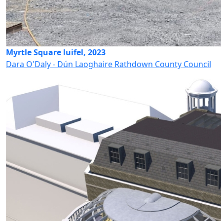
Myrtle Square luifel, 2023
Dara O'Daly - Dún Laoghaire Rathdown County Council