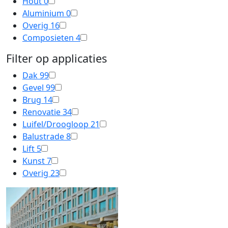
Hout
0
Aluminium
0
Overig
16
Composieten
4
Filter op applicaties
Dak
99
Gevel
99
Brug
14
Renovatie
34
Luifel/Droogloop
21
Balustrade
8
Lift
5
Kunst
7
Overig
23