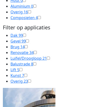
Hout
0
Aluminium
0
Overig
16
Composieten
4
Filter op applicaties
Dak
99
Gevel
99
Brug
14
Renovatie
34
Luifel/Droogloop
21
Balustrade
8
Lift
5
Kunst
7
Overig
23