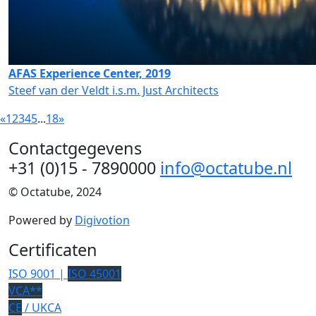
AFAS Experience Center, 2019
Steef van der Veldt i.s.m. Just Architects
«
1
2
3
4
5
...
18
»
Contactgegevens
+31 (0)15 - 7890000
info@octatube.nl
© Octatube, 2024
Powered by
Digivotion
Certificaten
ISO 9001 |
ISO 45001
VCA**
CE
/ UKCA