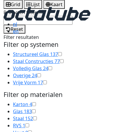
Grid
Lijst
Kaart
Projecten filteren
nl
Reset
en
Filter resultaten
Filter op systemen
Structureel Glas
137
Staal Constructies
77
Volledig Glas
24
Overige
24
Vrije Vorm
17
Filter op materialen
Karton
4
Glas
183
Staal
152
RVS
1