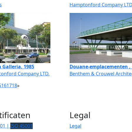
s
Hamptonford Company LTD
 Galleria, 1985
Douane-emplacementen , 
onford Company LTD.
Benthem & Crouwel Archite
5
16
17
18
»
tificaten
Legal
001 |
ISO 45001
Legal