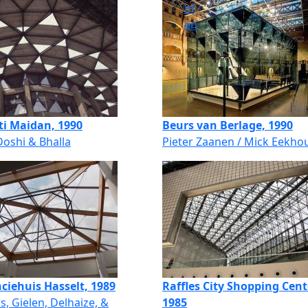
nl
en
ti Maidan, 1990
Beurs van Berlage, 1990
Doshi & Bhalla
Pieter Zaanen / Mick Eekho
ciehuis Hasselt, 1989
Raffles City Shopping Cent
s, Gielen, Delhaize, &
1985