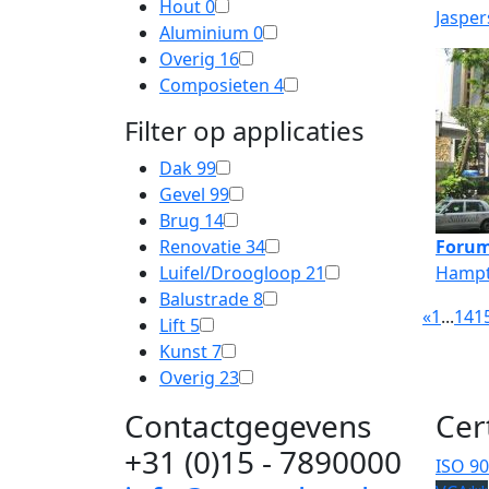
Hout
0
Jasper
Aluminium
0
Overig
16
Composieten
4
Filter op applicaties
Dak
99
Gevel
99
Brug
14
Renovatie
34
Forum
Luifel/Droogloop
21
Hampt
Balustrade
8
«
1
...
14
1
Lift
5
Kunst
7
Overig
23
Contactgegevens
Cer
+31 (0)15 - 7890000
ISO 9