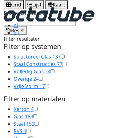
Grid
Lijst
Kaart
Projecten filteren
nl
Reset
en
Filter resultaten
Filter op systemen
Structureel Glas
137
Staal Constructies
77
Volledig Glas
24
Overige
24
Vrije Vorm
17
Filter op materialen
Karton
4
Glas
183
Staal
152
RVS
1