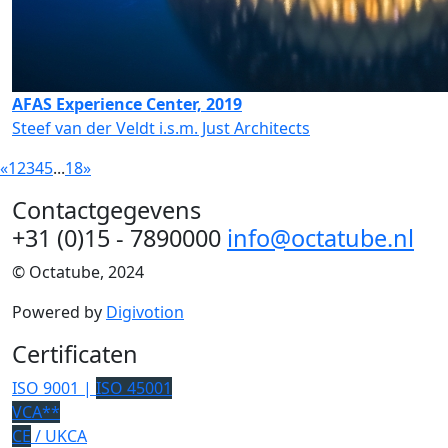
AFAS Experience Center, 2019
Steef van der Veldt i.s.m. Just Architects
«
1
2
3
4
5
...
18
»
Contactgegevens
+31 (0)15 - 7890000
info@octatube.nl
© Octatube, 2024
Powered by
Digivotion
Certificaten
ISO 9001 |
ISO 45001
VCA**
CE
/ UKCA