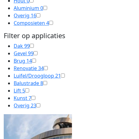
Hout
0
Aluminium
0
Overig
16
Composieten
4
Filter op applicaties
Dak
99
Gevel
99
Brug
14
Renovatie
34
Luifel/Droogloop
21
Balustrade
8
Lift
5
Kunst
7
Overig
23