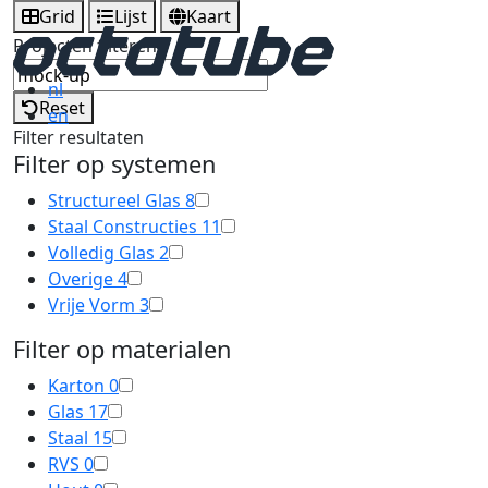
Grid
Lijst
Kaart
Projecten filteren
nl
Reset
en
Filter resultaten
Filter op systemen
Structureel Glas
8
Staal Constructies
11
Volledig Glas
2
Overige
4
Vrije Vorm
3
Filter op materialen
Karton
0
Glas
17
Staal
15
RVS
0