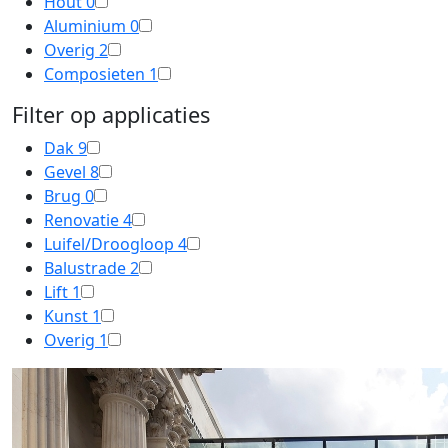
Hout
0
Aluminium
0
Overig
2
Composieten
1
Filter op applicaties
Dak
9
Gevel
8
Brug
0
Renovatie
4
Luifel/Droogloop
4
Balustrade
2
Lift
1
Kunst
1
Overig
1