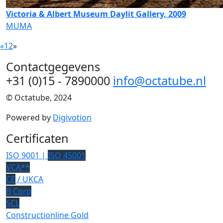
Victoria & Albert Museum Daylit Gallery, 2009
MUMA
«
1
2
»
Contactgegevens
+31 (0)15 - 7890000
info@octatube.nl
© Octatube, 2024
Powered by
Digivotion
Certificaten
ISO 9001 |
ISO 45001
VCA**
CE
/ UKCA
B Corp
SCL
Constructionline Gold