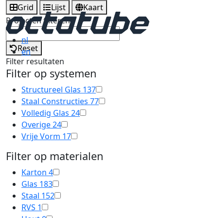
Grid
Lijst
Kaart
Projecten filteren
nl
Reset
en
Filter resultaten
Filter op systemen
Structureel Glas
137
Staal Constructies
77
Volledig Glas
24
Overige
24
Vrije Vorm
17
Filter op materialen
Karton
4
Glas
183
Staal
152
RVS
1