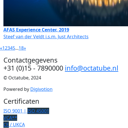
AFAS Experience Center, 2019
Steef van der Veldt i.s.m. Just Architects
«
1
2
3
4
5
...
18
»
Contactgegevens
+31 (0)15 - 7890000
info@octatube.nl
© Octatube, 2024
Powered by
Digivotion
Certificaten
ISO 9001 |
ISO 45001
VCA**
CE
/ UKCA