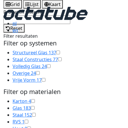
Grid
Lijst
Kaart
Projecten filteren
nl
Reset
en
Filter resultaten
Filter op systemen
Structureel Glas
137
Staal Constructies
77
Volledig Glas
24
Overige
24
Vrije Vorm
17
Filter op materialen
Karton
4
Glas
183
Staal
152
RVS
1