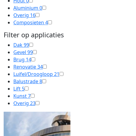
Hout
0
Aluminium
0
Overig
16
Composieten
4
Filter op applicaties
Dak
99
Gevel
99
Brug
14
Renovatie
34
Luifel/Droogloop
21
Balustrade
8
Lift
5
Kunst
7
Overig
23