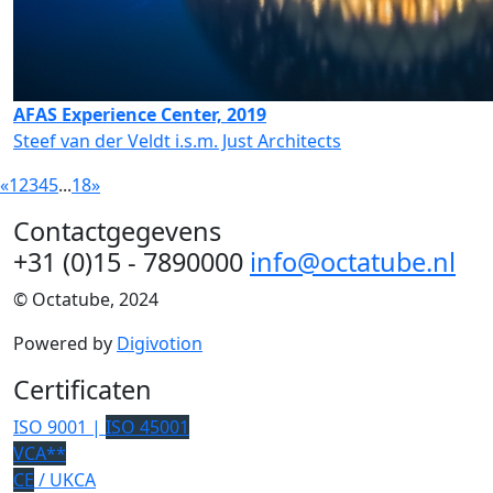
AFAS Experience Center, 2019
Steef van der Veldt i.s.m. Just Architects
«
1
2
3
4
5
...
18
»
Contactgegevens
+31 (0)15 - 7890000
info@octatube.nl
© Octatube, 2024
Powered by
Digivotion
Certificaten
ISO 9001 |
ISO 45001
VCA**
CE
/ UKCA