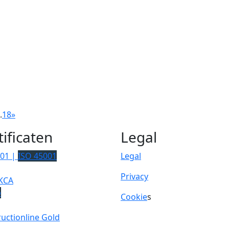
.
18
»
tificaten
Legal
001 |
ISO 45001
Legal
Privacy
KCA
p
Cookie
s
uctionline Gold