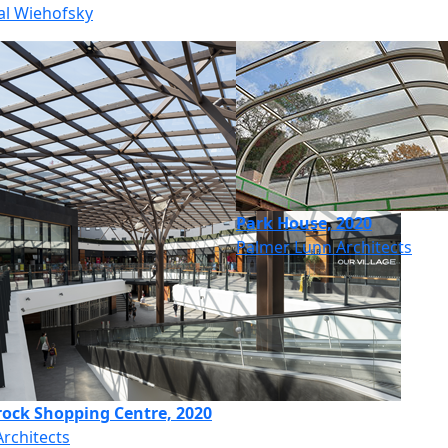
al Wiehofsky
Park House, 2020
Palmer Lunn Architects
rock Shopping Centre, 2020
rchitects