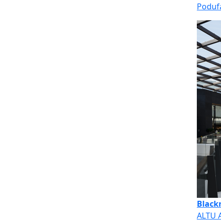
Poduf
Black
ALTU A