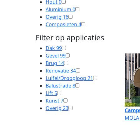
Hout
0
Aluminium
0
Overig
16
Composieten
4
Filter op applicaties
Dak
99
Gevel
99
Brug
14
Renovatie
34
Luifel/Droogloop
21
Balustrade
8
Lift
5
Kunst
7
Overig
23
Campu
MOLA 