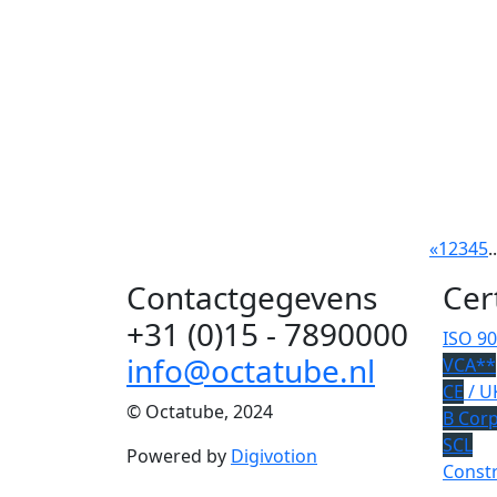
«
1
2
3
4
5
..
Contactgegevens
Cer
+31 (0)15 - 7890000
ISO 9
info@octatube.nl
VCA**
CE
/ U
© Octatube, 2024
B Cor
SCL
Powered by
Digivotion
Constr