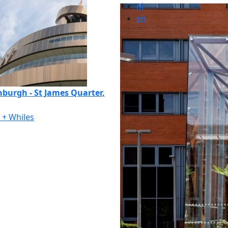
nl
en
nburgh - St James Quarter,
o + Whiles