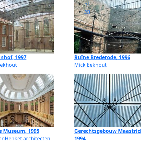
nl
en
enhof, 1997
Ruïne Brederode, 1996
Eekhout
Mick Eekhout
rs Museum, 1995
Gerechtsgebouw Maastric
anHenket architecten
1994