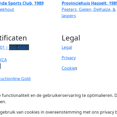
hda Sports Club, 1989
Provinciehuis Hasselt, 198
Eekhout
Peeters, Gielen, Delhaize, &
Jaspers
tificaten
Legal
001 |
ISO 45001
Legal
Privacy
KCA
p
Cookie
s
uctionline Gold
 functionaliteit en de gebruikerservaring te optimalieren
en.
t gebruik van cookies in overeenstemming met ons privacy b