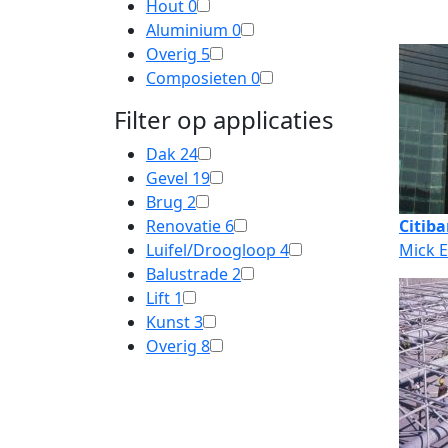
Hout
0
Aluminium
0
Overig
5
Composieten
0
Filter op applicaties
Dak
24
Gevel
19
Brug
2
Renovatie
6
Citib
Luifel/Droogloop
4
Mick 
Balustrade
2
Lift
1
Kunst
3
Overig
8