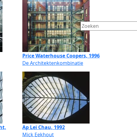
Price Waterhouse Coopers, 1996
De Architektenkombinatie
ht,
Ap Lei Chau, 1992
Mick Eekhout