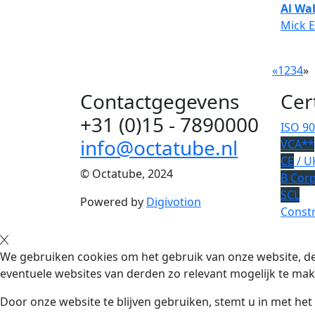
Al Wa
Mick 
«
1
2
3
4
»
Contactgegevens
Cer
+31 (0)15 - 7890000
ISO 9
info@octatube.nl
VCA**
CE
/ U
© Octatube, 2024
B Cor
SCL
Powered by
Digivotion
Constr
We gebruiken cookies om het gebruik van onze website, de
eventuele websites van derden zo relevant mogelijk te mak
Door onze website te blijven gebruiken, stemt u in met he