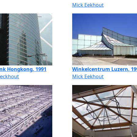
Mick Eekhout
ank Hongkong, 1991
Winkelcentrum Luzern, 19
Eeckhout
Mick Eekhout