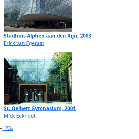
Stadhuis Alphen aan den Rijn, 2003
Erick van Egeraat
St. Oelbert Gymnasium, 2001
Mick Eekhout
«
1
2
3
»