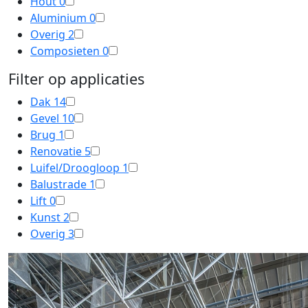
Hout
0
Aluminium
0
Overig
2
Composieten
0
Filter op applicaties
Dak
14
Gevel
10
Brug
1
Renovatie
5
Luifel/Droogloop
1
Balustrade
1
Lift
0
Kunst
2
Overig
3