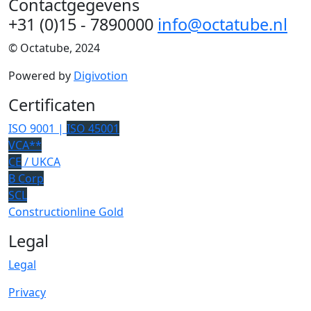
Contactgegevens
+31 (0)15 - 7890000
info@octatube.nl
© Octatube, 2024
Powered by
Digivotion
Certificaten
ISO 9001 |
ISO 45001
VCA**
CE
/ UKCA
B Corp
SCL
Constructionline Gold
Legal
Legal
Privacy