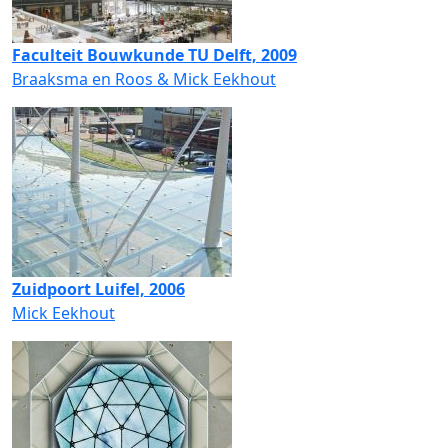
Faculteit Bouwkunde TU Delft, 2009
Braaksma en Roos & Mick Eekhout
Zuidpoort Luifel, 2006
Mick Eekhout