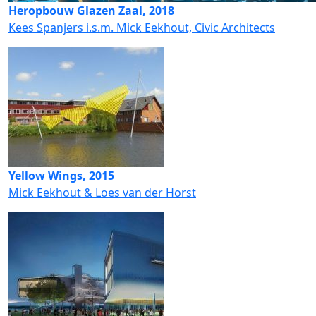
Heropbouw Glazen Zaal, 2018
Kees Spanjers i.s.m. Mick Eekhout, Civic Architects
Yellow Wings, 2015
Mick Eekhout & Loes van der Horst