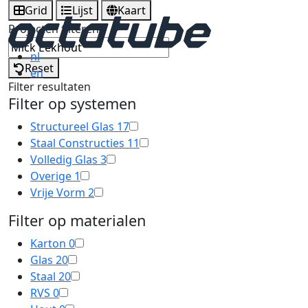
Grid
Lijst
Kaart
Projecten filteren
nl
Reset
en
Filter resultaten
Filter op systemen
Structureel Glas
17
Staal Constructies
11
Volledig Glas
3
Overige
1
Vrije Vorm
2
Filter op materialen
Karton
0
Glas
20
Staal
20
RVS
0