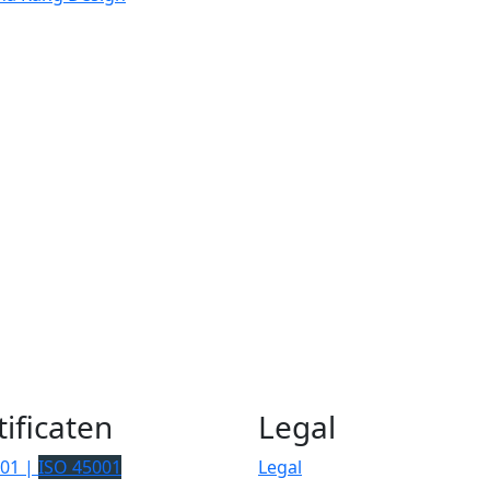
tificaten
Legal
001 |
ISO 45001
Legal