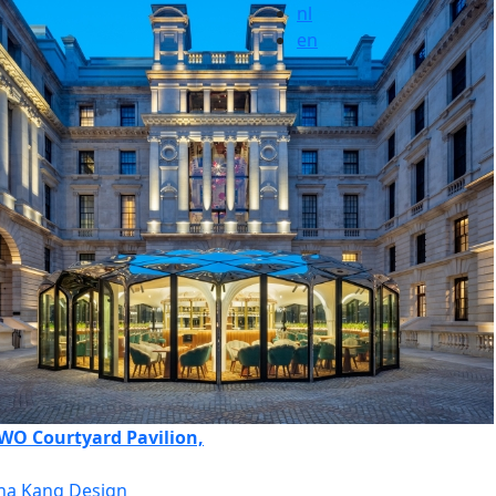
nl
en
WO Courtyard Pavilion,
a Kang Design