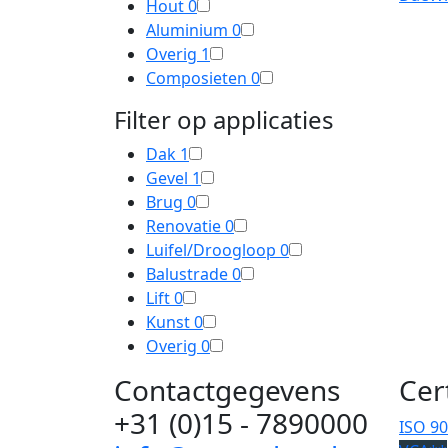
Hout
0
Aluminium
0
Overig
1
Composieten
0
Filter op applicaties
Dak
1
Gevel
1
Brug
0
Renovatie
0
Luifel/Droogloop
0
Balustrade
0
Lift
0
Kunst
0
Overig
0
Contactgegevens
Cer
+31 (0)15 - 7890000
ISO 9